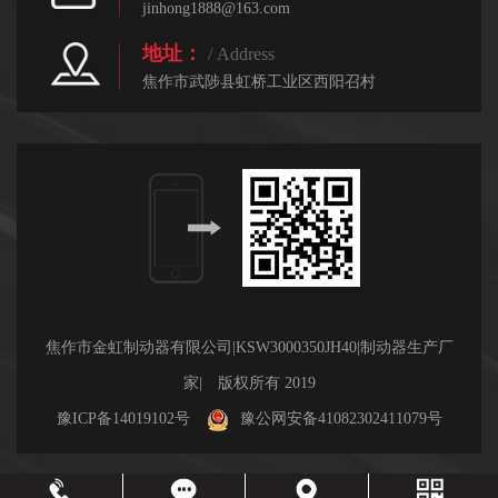
jinhong1888@163.com
地址：
/ Address
焦作市武陟县虹桥工业区西阳召村
焦作市金虹制动器有限公司|KSW3000350JH40|制动器生产厂
家| 版权所有 2019
豫ICP备14019102号
豫公网安备41082302411079号